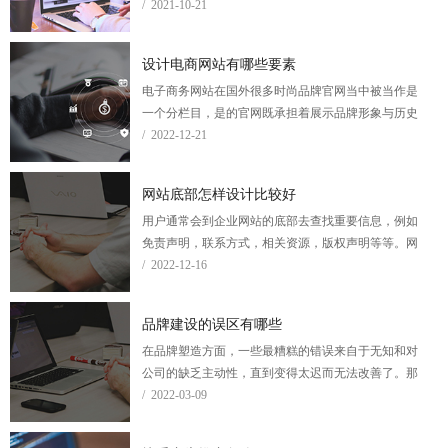
牌效应。而随着百科在一些规则上的调整，要在百科
/ 2021-10-21
中创建一条属于自己的企业词条，其难度已经提升了
一个层次。那么到底怎样才能创建好百科呢？
设计电商网站有哪些要素
电子商务网站在国外很多时尚品牌官网当中被当作是
一个分栏目，是的官网既承担着展示品牌形象与历史
文化的职能，也肩负着拓宽品牌销售渠道的用途。比
/ 2022-12-21
如说耐克官网，那么今天我们通过耐克nike online store
这个品牌的电商网站来解读下，设计电商网站有哪些
网站底部怎样设计比较好
要素呢？
用户通常会到企业网站的底部去查找重要信息，例如
免责声明，联系方式，相关资源，版权声明等等。网
站底部还为用户提供了一种一致性的感觉，因为用户
/ 2022-12-16
可以在网站的每个页面底部找到一些信息。因此，网
站设计人员应集中精力设计一种好看好用的底部，以
品牌建设的误区有哪些
使访问者可以有效地与网站进行交互。
在品牌塑造方面，一些最糟糕的错误来自于无知和对
公司的缺乏主动性，直到变得太迟而无法改善了。那
么在品牌建设的过程中会有哪些误区，我们又该怎样
/ 2022-03-09
避免呢？