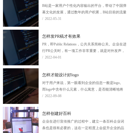
B站是一家用户个性化内容输出的平台，带动了中国弹
幕文化的发展，通过数年的用户积累，B站目前的流量
资源已经不容小觑，特别是二次元和游戏直播方面，
/ 2022-05-31
已经逐渐成为企业推广的必争之地。
怎样发PR稿才有效果
PR，即Public Relations，公共关系简称公关。企业在进
行PR公关时，有一项工作非常重要，就是对外发声，
对外发声最主要的也是核心的渠道就是媒体。换句话
/ 2022-04-01
来讲就是通过媒体发稿来对外传播企业的信息，即PR
宣传，也可以理解为PR稿。
怎样才能设计好logo
对于用户来说，第一眼看到企业的信息一般是logo。
而logo中含有什么元素，什么寓意，是否能清晰地将
企业的品牌理念传达出去，能否能用户很深的印象，
/ 2022-09-08
这都将决定了企业的品牌是否能发展壮大。
怎样创建好百科
​企业在进行宣传推广的过程中，建立一条百科企业词
条也是很有必要的，这在一定程度上会提升企业的品