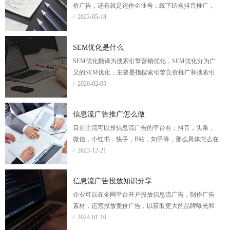
价广告，还有就是运作企业号，线下结合抖音推广，
投dou+等。
/ 2023-05-18
SEM优化是什么
SEM优化翻译为搜索引擎营销优化，SEM优化分为广
义的SEM优化，主要是指搜索引擎竞价推广和搜索引
擎快照优化。
/ 2020-02-05
信息流广告推广怎么做
目前主流可以投信息流广告的平台有：抖音，头条，
微信，小红书，快手，B站，知乎等，那么具体怎么在
这些平台推广信息流广告呢？
/ 2023-12-21
信息流广告投放知识分享
企业可以在全网平台开户投放信息流广告，制作广告
素材，运营投放竞价广告，以获取更大的品牌曝光和
线索转化。
/ 2024-01-10