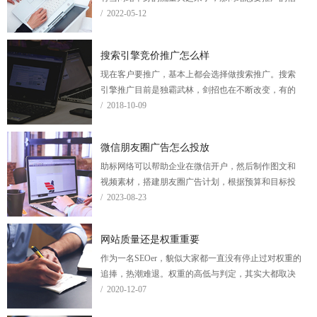
息才会被更多的点击。而要让网站自身有更多的浏览
/ 2022-05-12
量，我们就要充分利用一切可以使用的网站推广方
法。
搜索引擎竞价推广怎么样
现在客户要推广，基本上都会选择做搜索推广。搜索
引擎推广目前是独霸武林，剑招也在不断改变，有的
客户说推广有效果，有的客户没用，可以说是众说纷
/ 2018-10-09
纭吧。那么到底搜索引擎竞价推广到底怎么样呢？
微信朋友圈广告怎么投放
助标网络可以帮助企业在微信开户，然后制作图文和
视频素材，搭建朋友圈广告计划，根据预算和目标投
放精准广告。
/ 2023-08-23
网站质量还是权重重要
作为一名SEOer，貌似大家都一直没有停止过对权重的
追捧，热潮难退。权重的高低与判定，其实大都取决
于网站的质量程度，这里我们不免产生疑惑，到底是
/ 2020-12-07
网站质量重要还是权重重要呢？