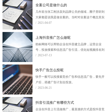
全案公司是做什么的
几年前当张工刚涉及到品牌公关的领域，圈子里听到
大家都是说我是做全案的。当时对全案这个概念其实
不怎么了解的，而当运营过一些项目之后，慢慢地似
/ 2021-04-07
乎有所顿悟。
上海抖音推广怎么做呢
助标网络可以帮助企业在抖音建立品牌，运营企业
号，投放搜索和信息流广告引流，优化短视频排名到
前10。
/ 2023-07-13
快手广告怎么投呢
快手一般可以投搜索竞价广告和信息流广告，要先开
户后，搭建广告计划去投放。
/ 2023-06-21
抖音引流推广有哪些方式
企业在抖音上引流做推广，最直接的方式是投抖音竞