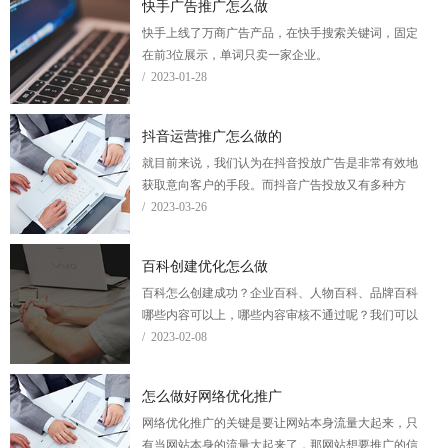
快手广告推广怎么做
快手上线了万商广告产品，在快手搜索关键词，固定
在前3位展示，单词只卖一家企业。
/ 2023-01-28
抖音运营推广怎么做的
就目前来说，我们认为在抖音投放广告是非常有效地
获取意向客户的手段。而抖音广告投放又有多种方
式，一般常见的有：CPM、CPC、OCPM、OCPC。
/ 2023-03-26
百科创建优化怎么做
百科怎么创建成功？企业百科、人物百科、品牌百科
哪些内容可以上，哪些内容审核不通过呢？我们可以
帮助企业创建百科词条，并优化百科的图片和文字内
/ 2023-02-08
容。
怎么做好网络优化推广
网络优化推广的关键是要让网站本身流量大起来，只
有当网站本身的流量大起来了，那网站想要推广的信