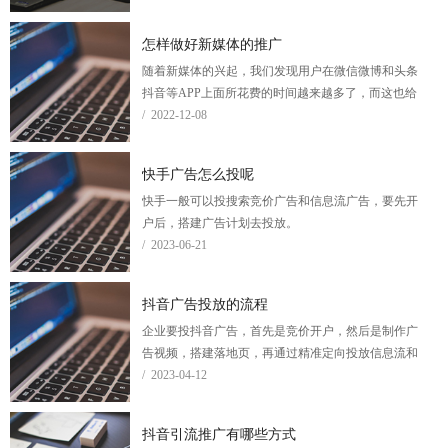
纭吧。那么到底搜索引擎竞价推广到底怎么样呢？
怎样做好新媒体的推广
随着新媒体的兴起，我们发现用户在微信微博和头条
抖音等APP上面所花费的时间越来越多了，而这也给
很多企业看到了商机。无论是微信的广告、微博大V
/ 2022-12-08
还是头条抖音的信息流广告以及KOL投放，我们发现
企业做网络推广，不仅是做搜索引擎的SEO、竞价，
快手广告怎么投呢
新媒体方面的推广也是手段非常多了。
快手一般可以投搜索竞价广告和信息流广告，要先开
户后，搭建广告计划去投放。
/ 2023-06-21
抖音广告投放的流程
企业要投抖音广告，首先是竞价开户，然后是制作广
告视频，搭建落地页，再通过精准定向投放信息流和
搜索广告，最后是账户运营优化提升转化率。
/ 2023-04-12
抖音引流推广有哪些方式