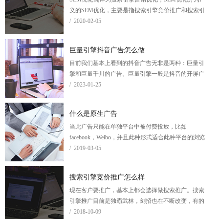
义的SEM优化，主要是指搜索引擎竞价推广和搜索引
擎快照优化。
/ 2020-02-05
巨量引擎抖音广告怎么做
目前我们基本上看到的抖音广告无非是两种：巨量引
擎和巨量千川的广告。巨量引擎一般是抖音的开屏广
告、信息流广告和搜索竞价广告等，巨量千川一般是
/ 2023-01-25
抖音的直播带货和电商的广告。
什么是原生广告
当此广告只能在单独平台中被付费投放，比如
facebook，Weibo，并且此种形式适合此种平台的浏览
环境时，此广告称为原生广告。
/ 2019-03-05
搜索引擎竞价推广怎么样
现在客户要推广，基本上都会选择做搜索推广。搜索
引擎推广目前是独霸武林，剑招也在不断改变，有的
客户说推广有效果，有的客户没用，可以说是众说纷
/ 2018-10-09