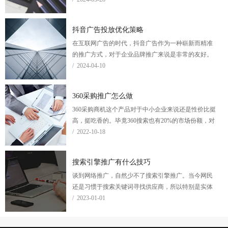
性别等设置定向，精准推广。
抖音广告投放优化策略
在互联网广告的时代，抖音广告作为一种崭新而精准
的推广方式，对于企业品牌推广来说是非常的友好。
然而，如何在竞争激烈的抖音平台上做好广告投放，
/ 2024-04-10
实现广告跑量，成为广告主急需解决的难题。
360采购推广怎么做
360采购商机这个产品对于中小企业来说还是性价比挺
高，挺吃香的。毕竟360搜索也有20%的市场份额，对
于用户来说也有一定的流量吸引能力和客户黏性功
/ 2022-10-18
能，一年只要花几千块钱就能把产品都推广在首页，
360采购商机可不失为一种快速提高企业销售额的推广
搜索引擎推广有什么技巧
方式！
谈到网络推广，自然少不了搜索引擎推广。当今网民
还是习惯于搜索关键词寻找供应商，所以特别是实体
行业还是以搜索引擎推广为主。
/ 2023-01-01