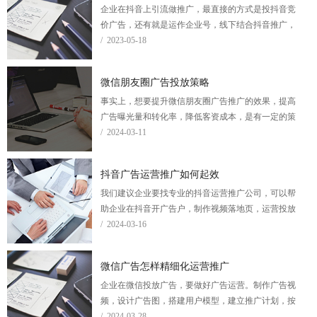
企业在抖音上引流做推广，最直接的方式是投抖音竞
价广告，还有就是运作企业号，线下结合抖音推广，
投dou+等。
/ 2023-05-18
微信朋友圈广告投放策略
事实上，想要提升微信朋友圈广告推广的效果，提高
广告曝光量和转化率，降低客资成本，是有一定的策
略和技巧的。
/ 2024-03-11
抖音广告运营推广如何起效
我们建议企业要找专业的抖音运营推广公司，可以帮
助企业在抖音开广告户，制作视频落地页，运营投放
信息流和搜索广告，通过推广公司的优化能有效提升
/ 2024-03-16
广告流量和ROI。
微信广告怎样精细化运营推广
企业在微信投放广告，要做好广告运营。制作广告视
频，设计广告图，搭建用户模型，建立推广计划，按
照企业用户所在的地区、时间段、兴趣爱好、年龄、
/ 2024-03-28