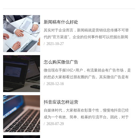
新闻稿有什么好处
其实对于企业而言，新闻稿就是营销信息传播不可替
代的“官方渠道”。企业的任何事件都可以挖掘出新闻
点，创意出来的新闻,比软文拥有更好的传播效果。新
/ 2021-10-27
闻稿的发布优化是仍然是网络推广的重要方法之一。
怎么购买微信广告
微信现在手握10亿+用户，有流量就会有广告市场，是
的想必大家都看过朋友圈的广告。其实微信广告是有
好几种的，一般支持按曝光排期购买、按曝光竞价购
/ 2020-12-16
买、按点击竞价购买和按单篇文章购买四种购买方
式。
抖音应该怎样运营
自媒体时代，大家都喜欢彰显个性，慢慢地抖音已经
成为一个有效、简单、粗暴的引流平台。因此，对于
企业来说，通过运营抖音来获取流量，涨粉、引流等
/ 2020-07-29
等，在移动互联网时代都是非常有效果的。那么抖音
到底怎样运营才会比较好呢？