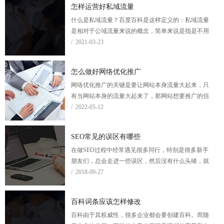
怎样运营好私域流量
什么是私域流量？百度百科是这样定义的：私域流量
是相对于公域流量来说的概念，简单来说是指是不用
付费，可以在任意时间，任意频次，直接触达到用户
/ 2021-03-23
的渠道，比如自媒体、用户群、微信号等，也就是
KOC(关键意见消费者)可辐射到的圈层。
怎么做好网络优化推广
网络优化推广的关键是要让网站本身流量大起来，只
有当网站本身的流量大起来了，那网站想要推广的信
息才会被更多的点击。而要让网站自身有更多的浏览
/ 2022-05-12
量，我们就要充分利用一切可以使用的网站推广方
法。
SEO常见的误区有哪些
在做SEO过程中经常遇见很多同行，特别是很多新手
朋友们，总会走进一些误区，然后没有什么头绪，就
会过来问怎么办，标哥是经常发个擦汗的表情回复他
/ 2018-09-27
们。被问的烦了，那么我们就来总结下SEO常见的误
区大概有哪些吧！
百科词条应该怎样修改
百科由于其权威性，很多企业都会要创建百科。而随