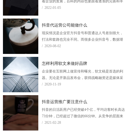
着企业的发展，百科的内容也要跟着逐渐的完善和丰
富，所以百科的优化也是很重要的。那么应该怎样修
/ 2022-01-05
改百科内容，才会比较容易的通过呢？
抖音代运营公司能做什么
现实情况是企业官方抖音号和普通达人号差别很大，
打法和套路也完全不同。而很多企业抖音号，数据堪
忧，在视频策划创意和制作上，显得非常业余，缺乏
/ 2020-08-02
创意主线，内容拼拼凑凑，也多是公司内部新媒体小
编兼职在做，看似数十万百万粉丝，缺都是泛粉，转
怎样利用软文来做好品牌
化率很低。在这种情况下，很多企业都会选择外包给
企业要在互联网上做宣传和曝光，软文稿是首选的利
代运营公司来运作，那么，一般地代运营公司能做哪
器。无论是开新品发布会，获得战略融资还是媒体采
些服务呢？
访，要想短时间内做大面积的曝光，撰写一篇软文
/ 2020-11-19
稿，然后通过网络媒体或者自媒体发出去，马上效果
就出来了。
抖音运营推广要注意什么
抖音的日活跃用户已经突破4个亿，平均访客时长高达
73分钟，已经超过了微信的66分钟。从竞争的层面来
说，企业确实是应该做抖音的运营推广了。移动互联
/ 2021-02-28
网时代，从短视频领域出发去做营销，更能迎合当下