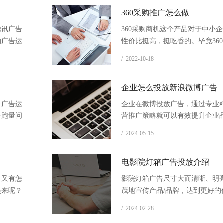
360采购推广怎么做
腾讯广告
360采购商机这个产品对于中小
的广告运
性价比挺高，挺吃香的。毕竟36
转化效
20%的市场份额，对于用户来说
/ 2022-10-18
流量吸引能力和客户黏性功能，
几千块钱就能把产品都推广在首页
企业怎么投放新浪微博广告
商机可不失为一种快速提高企业
广方式！
音广告运
企业在微博投放广告，通过专业
告跑量问
营推广策略就可以有效提升企业
。
度，提升广告线索的质量，降低
/ 2024-05-15
电影院灯箱广告投放介绍
，又有怎
影院灯箱广告尺寸大而清晰、明
起来呢？
茂地宣传产品/品牌，达到更好的
意向客户
企业在电影院投放广告的优势在
/ 2024-02-28
定，曝光率高，利于品牌产品的