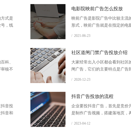
电影院映前广告怎么投放
的方式是
映前广告是影院广告中比较主流
业号，线
形式，映前广告就是在指定的电
时间内，在所有播放的影片前播
/ 2021-06-23
告。
社区道闸门禁广告投放介绍
物百科、
大家经常出入小区都会看到社区
容审核不
闸广告，它们的主要特点是广告
科词条，
受众面广。所以很多企业主都喜
/ 2020-12-23
道闸和门禁媒体广告。
抖音广告投放的流程
在抖音投
企业要投抖音广告，首先是竞价
投抖音和
是制作广告视频，搭建落地页，
定向投放信息流和搜索广告，最
/ 2023-04-12
营优化提升转化率。