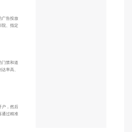
的广告投放
影院、指定
放视频广
的门禁和道
到达率高、
欢投放社区
开户，然后
再通过精准
后是账户运