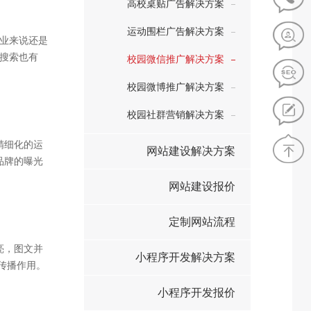
高校桌贴广告解决方案
运动围栏广告解决方案
企业来说还是
0搜索也有
校园微信推广解决方案
也有一定的
校园微博推广解决方案
一年只要花
，360采购
校园社群营销解决方案
销售额的推
精细化的运
网站建设解决方案
品牌的曝光
广告成本。
网站建设报价
定制网站流程
亮，图文并
小程序开发解决方案
传播作用。
于人流稳
小程序开发报价
宣传。