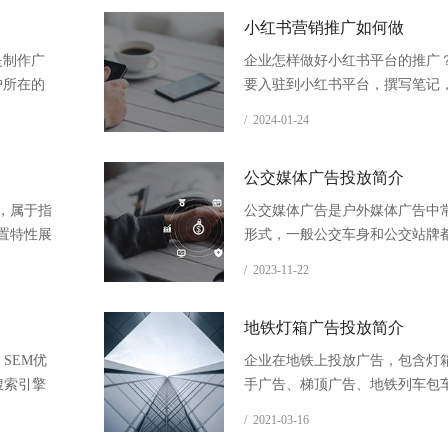
小红书营销推广如何做
是制作广
企业怎样做好小红书平台的推广
户所在的
要入驻到小红书平台，撰写笔记
别等精准
布，做好笔记营销。再通过定向
/ 2024-01-24
告，优化创意和素材，增强笔记
化效果。
公交媒体广告投放简介
，属于指
公交媒体广告是户外媒体广告中
置特性展
形式，一般公交车身和公交站牌
个卡片位
告。公交媒体广告投放可以说是
/ 2023-11-22
户外广告，我们可以看到分布在
各个角落。
地铁灯箱广告投放简介
SEM优
企业在地铁上投放广告，包含灯
搜索引擎
手广告、梯顶广告、地铁列车包
都可以推广。
/ 2021-03-16