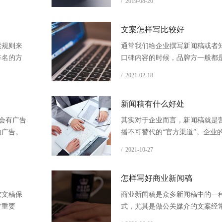
/ 2019-08-20
换法、词
深浅也是不一样的。之所以会造
法、尾部
还是因为搜索引擎是动态的，很
文案怎样写比较好
、关键词
用于特定的站点，特定地环境下
可能结果就不一样了。我们只有对
索规则来
通常我们给企业撰写新闻稿或者
常识理解深刻，才能更好的去做
排名的方
口碑内容的时候，品牌方一般都
名。那么到底该怎样理解SEO常
类搜索引
文案的。的确如此，好的文案写
/ 2021-02-18
确定其对
是令人赏心悦目的，对企业的宣
来对网页
位，这个时候甲方企业那边都会
新闻稿有什么好处
们的文案很上路！
就会有广告
其实对于企业而言，新闻稿就是
的广告。
播不可替代的“官方渠道”。企业
支持按曝
都可以挖掘出新闻点，创意出来的
/ 2021-10-27
点击竞价
文拥有更好的传播效果。新闻稿
式。
是仍然是网络推广的重要方法之
怎样写好商业新闻稿
软文稿保
商业新闻稿是众多新闻稿中的一
常重要
式，尤其是做公关媒介的文案经
它属于隐
的文章。其实撰写商业新闻稿，