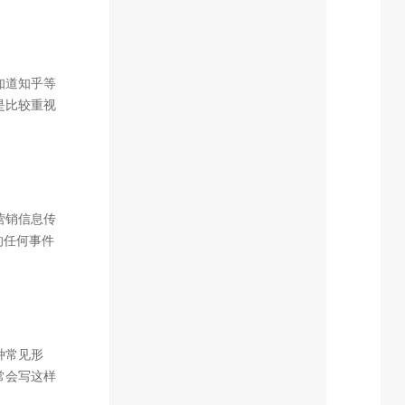
成这种现象
多方法只适
。换个站点
SEO一些
知道知乎等
关键词排
是比较重视
识呢？
出来的文章
传也很到
说一句，你
营销信息传
的任何事件
新闻,比软
的发布优化
一。
种常见形
常会写这样
不像写散