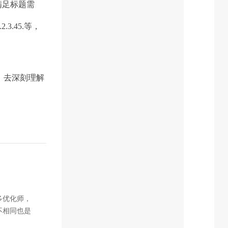
满足标题需
.45.等，
，去深刻理解
多优化师，
不相同也是
常识理解的