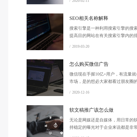
/ 2020-02-11
段落总结两种。确切地说有数字替
语替换法、文字排序法、首段总结
SEO相关名称解释
总结法、新增加图片、段落替换法
替换添加法。
搜索引擎是一种利用搜索引擎的搜
提高目的网站在有关搜索引擎内的
式。主要工作原则是，通过了解各
/ 2019-03-20
擎抓取互联网页面、进行索引以及
特定关键词搜索结果排名等技术，
怎么购买微信广告
进行相关的优化。
微信现在手握10亿+用户，有流量
市场，是的想必大家都看过朋友圈
其实微信广告是有好几种的，一般
/ 2020-12-16
光排期购买、按曝光竞价购买、按
购买和按单篇文章购买四种购买方
软文稿推广该怎么做
无论是网媒还是自媒体，用日常的
持稳定的曝光对于企业来说都是非
的。软文稿的本质是广告营销，但