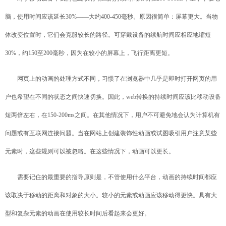
脑，使用时间应该延长30%——大约400-450毫秒。原因很简单：屏幕更大。当物
体改变位置时，它们会克服较长的路径。可穿戴设备的续航时间应相应地缩短
30%，约150至200毫秒，因为在较小的屏幕上，飞行距离更短。
网页上的动画的处理方式不同，习惯了在浏览器中几乎是即时打开网页的用
户也希望在不同的状态之间快速切换。因此，web转换的持续时间应该比移动设备
短两倍左右，在150-200ms之间。在其他情况下，用户不可避免地会认为计算机有
问题或有互联网连接问题。当在网站上创建装饰性动画或试图吸引用户注意某些
元素时，这些规则可以被忽略。在这些情况下，动画可以更长。
需要记住的最重要的指导原则是，不管使用什么平台，动画的持续时间都应
该取决于移动的距离和对象的大小。较小的元素或动画应该移动得更快。具有大
型和复杂元素的动画在使用较长时间后看起来会更好。