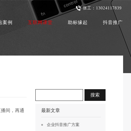
张工：13024117839
站案例
互联网课堂
助标缘起
抖音推广
直播间，再通
最新文章
企业抖音推广方案